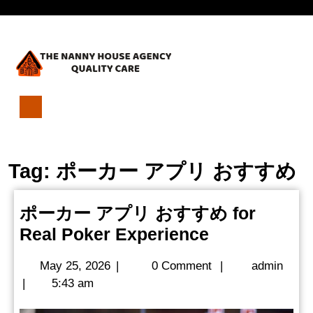
Skip
Open
to
content
Menu
ポ
ー
カ
Tag:
ポーカー アプリ おすすめ
ー
ア
プ
ポーカー アプリ おすすめ for
リ
ポ
Real Poker Experience
お
す
ー
す
May
admi
May 25, 2026
|
0 Comment
|
admin
カ
め
25,
|
5:43 am
ー
for
2026
Real