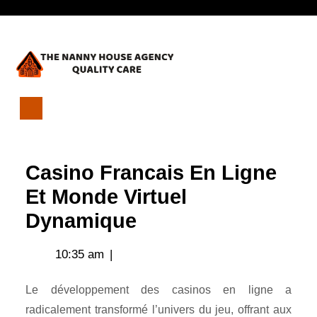
Skip
Open
to
content
Menu
Casino
Francais
En
Casino Francais En Ligne
Ligne
Et
Et Monde Virtuel
Monde
Dynamique
Virtuel
Dynamique
10:35 am
|
Le développement des casinos en ligne a
radicalement transformé l’univers du jeu, offrant aux