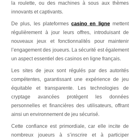
la roulette, ou des machines à sous aux thèmes
innovants et captivants.
De plus, les plateformes
casino en ligne
mettent
régulièrement à jour leurs offres, introduisant de
nouveaux jeux et fonctionnalités pour maintenir
l’engagement des joueurs. La sécurité est également
un aspect essentiel des casinos en ligne français.
Les sites de jeux sont régulés par des autorités
compétentes, garantissant une expérience de jeu
équitable et transparente. Les technologies de
cryptage avancées protègent les données
personnelles et financières des utilisateurs, offrant
ainsi un environnement de jeu sécurisé.
Cette confiance est primordiale, car elle incite de
nombreux joueurs à s’inscrire et à participer