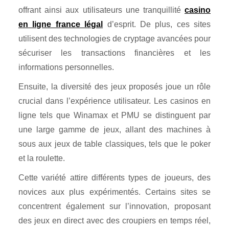
offrant ainsi aux utilisateurs une tranquillité
casino
en ligne france légal
d’esprit. De plus, ces sites
utilisent des technologies de cryptage avancées pour
sécuriser les transactions financières et les
informations personnelles.
Ensuite, la diversité des jeux proposés joue un rôle
crucial dans l’expérience utilisateur. Les casinos en
ligne tels que Winamax et PMU se distinguent par
une large gamme de jeux, allant des machines à
sous aux jeux de table classiques, tels que le poker
et la roulette.
Cette variété attire différents types de joueurs, des
novices aux plus expérimentés. Certains sites se
concentrent également sur l’innovation, proposant
des jeux en direct avec des croupiers en temps réel,