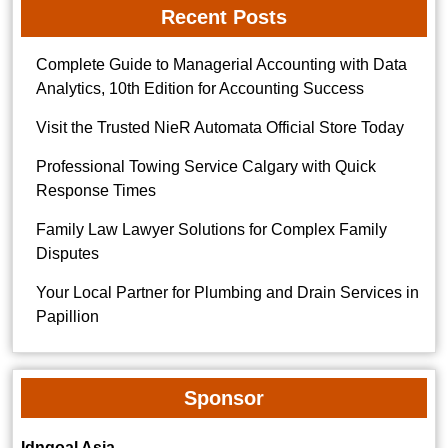
Recent Posts
Complete Guide to Managerial Accounting with Data
Analytics, 10th Edition for Accounting Success
Visit the Trusted NieR Automata Official Store Today
Professional Towing Service Calgary with Quick
Response Times
Family Law Lawyer Solutions for Complex Family
Disputes
Your Local Partner for Plumbing and Drain Services in
Papillion
Sponsor
Idngoal Asia