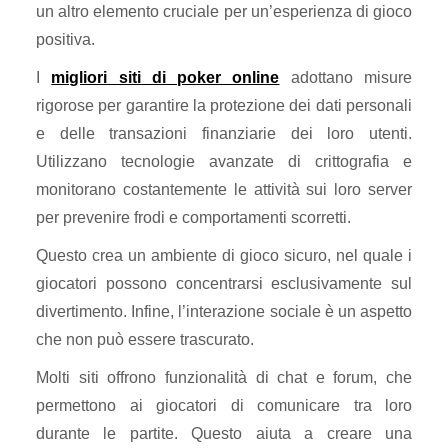
un altro elemento cruciale per un’esperienza di gioco
positiva.
I
migliori siti di poker online
adottano misure
rigorose per garantire la protezione dei dati personali
e delle transazioni finanziarie dei loro utenti.
Utilizzano tecnologie avanzate di crittografia e
monitorano costantemente le attività sui loro server
per prevenire frodi e comportamenti scorretti.
Questo crea un ambiente di gioco sicuro, nel quale i
giocatori possono concentrarsi esclusivamente sul
divertimento. Infine, l’interazione sociale è un aspetto
che non può essere trascurato.
Molti siti offrono funzionalità di chat e forum, che
permettono ai giocatori di comunicare tra loro
durante le partite. Questo aiuta a creare una