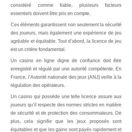
considéré comme fiable, plusieurs facteurs
essentiels doivent être pris en compte.
Ces éléments garantissent non seulement la sécurité
des joueurs, mais également une expérience de jeu
agréable et équitable. Tout d’abord, la licence de jeu
est un critère fondamental.
Un casino en ligne digne de confiance doit être
enregistré et régulé par une autorité compétente. En
France, l’Autorité nationale des jeux (ANJ) veille à la
régulation des opérateurs.
Un casino qui possède une telle licence assure aux
joueurs qu’il respecte des normes strictes en matière
de sécurité et de protection des consommateurs. De
plus, cela signifie que les jeux proposés sont
équitables et que les gains sont payés rapidement et