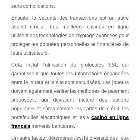
sans complications.
Ensuite, la sécurité des transactions est un autre
aspect crucial. Les meilleurs casinos en ligne
utilisent des technologies de cryptage avancées pour
protéger les données personnelles et financières de
leurs utilisateurs.
Cela inclut l’utilisation de protocoles SSL qui
garantissent que toutes les informations échangées
entre le joueur et le site sont sécurisées. Les joueurs
doivent également vérifier les méthodes de paiement
proposées, qui devraient inclure des options
populaires et sûres comme les cartes de crédit, les
portefeuilles électroniques et les v
casino en ligne
francais
irements bancaires.
Un autre facteur déterminant est la diversité des jeux