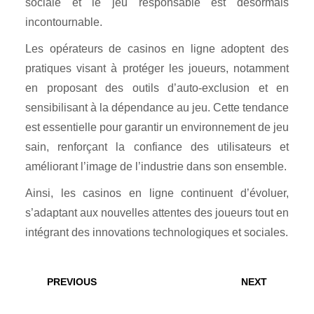
sociale et le jeu responsable est désormais
incontournable.
Les opérateurs de casinos en ligne adoptent des
pratiques visant à protéger les joueurs, notamment
en proposant des outils d’auto-exclusion et en
sensibilisant à la dépendance au jeu. Cette tendance
est essentielle pour garantir un environnement de jeu
sain, renforçant la confiance des utilisateurs et
améliorant l’image de l’industrie dans son ensemble.
Ainsi, les casinos en ligne continuent d’évoluer,
s’adaptant aux nouvelles attentes des joueurs tout en
intégrant des innovations technologiques et sociales.
Post
navigation
Previous
Next
PREVIOUS
NEXT
post:
post: