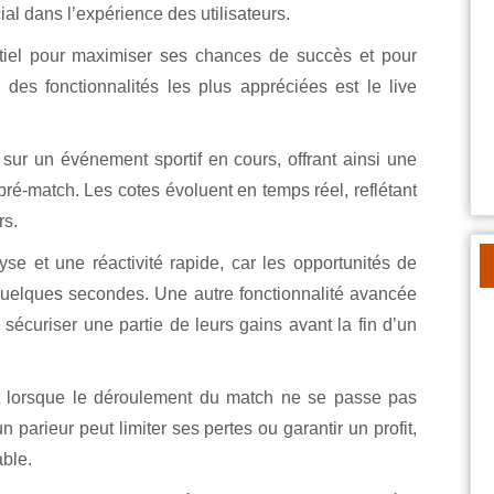
ial dans l’expérience des utilisateurs.
tiel pour maximiser ses chances de succès et pour
e des fonctionnalités les plus appréciées est le live
sur un événement sportif en cours, offrant ainsi une
pré-match. Les cotes évoluent en temps réel, reflétant
rs.
 et une réactivité rapide, car les opportunités de
 quelques secondes. Une autre fonctionnalité avancée
 sécuriser une partie de leurs gains avant la fin d’un
tout lorsque le déroulement du match ne se passe pas
parieur peut limiter ses pertes ou garantir un profit,
able.