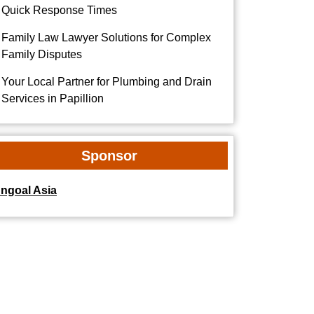
Quick Response Times
Family Law Lawyer Solutions for Complex
Family Disputes
Your Local Partner for Plumbing and Drain
Services in Papillion
Sponsor
dngoal Asia