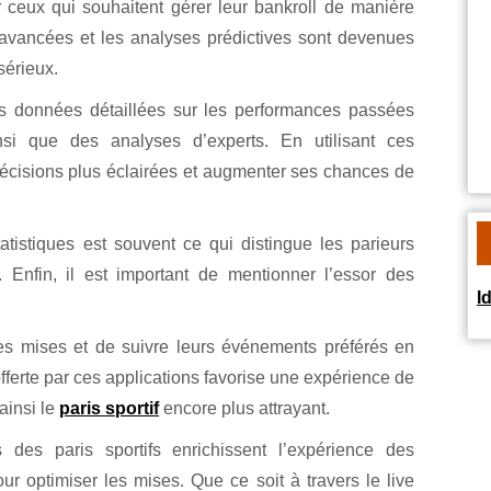
ur ceux qui souhaitent gérer leur bankroll de manière
es avancées et les analyses prédictives sont devenues
sérieux.
 données détaillées sur les performances passées
nsi que des analyses d’experts. En utilisant ces
décisions plus éclairées et augmenter ses chances de
istiques est souvent ce qui distingue les parieurs
 Enfin, il est important de mentionner l’essor des
I
es mises et de suivre leurs événements préférés en
fferte par ces applications favorise une expérience de
ainsi le
paris sportif
encore plus attrayant.
des paris sportifs enrichissent l’expérience des
pour optimiser les mises. Que ce soit à travers le live