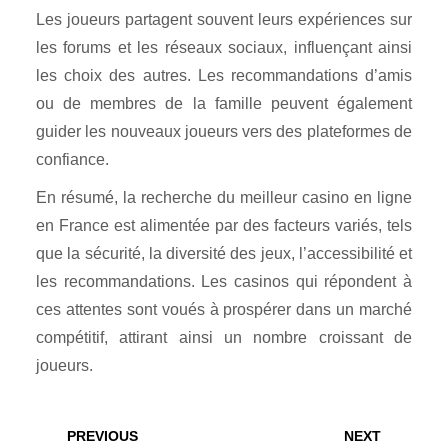
Les joueurs partagent souvent leurs expériences sur
les forums et les réseaux sociaux, influençant ainsi
les choix des autres. Les recommandations d’amis
ou de membres de la famille peuvent également
guider les nouveaux joueurs vers des plateformes de
confiance.
En résumé, la recherche du meilleur casino en ligne
en France est alimentée par des facteurs variés, tels
que la sécurité, la diversité des jeux, l’accessibilité et
les recommandations. Les casinos qui répondent à
ces attentes sont voués à prospérer dans un marché
compétitif, attirant ainsi un nombre croissant de
joueurs.
Post
navigation
Previous
Next
PREVIOUS
NEXT