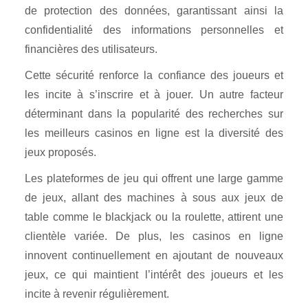
de protection des données, garantissant ainsi la
confidentialité des informations personnelles et
financières des utilisateurs.
Cette sécurité renforce la confiance des joueurs et
les incite à s’inscrire et à jouer. Un autre facteur
déterminant dans la popularité des recherches sur
les meilleurs casinos en ligne est la diversité des
jeux proposés.
Les plateformes de jeu qui offrent une large gamme
de jeux, allant des machines à sous aux jeux de
table comme le blackjack ou la roulette, attirent une
clientèle variée. De plus, les casinos en ligne
innovent continuellement en ajoutant de nouveaux
jeux, ce qui maintient l’intérêt des joueurs et les
incite à revenir régulièrement.