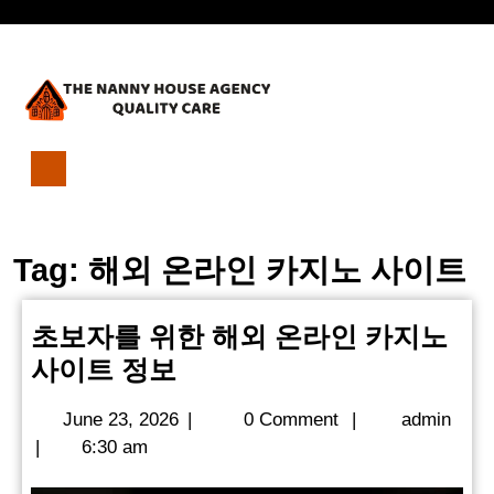
Skip
Open
to
content
Menu
초
보
자
Tag:
해외 온라인 카지노 사이트
를
위
한
초보자를 위한 해외 온라인 카지노
해
초
사이트 정보
외
온
보
라
June
admi
June 23, 2026
|
0 Comment
|
admin
자
인
23,
|
6:30 am
를
카
2026
지