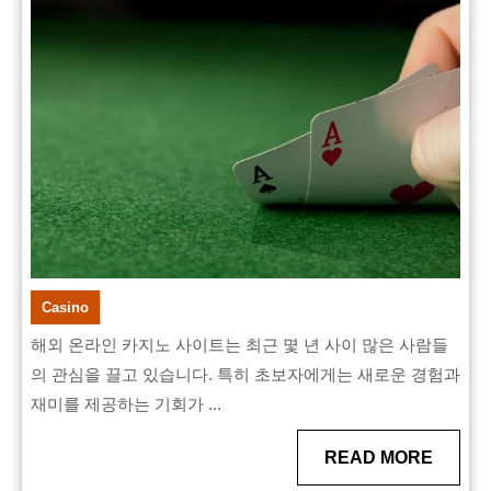
위
노
한
사
해
이
트
외
정
온
보
라
인
카
지
노
Casino
사
해외 온라인 카지노 사이트는 최근 몇 년 사이 많은 사람들
이
의 관심을 끌고 있습니다. 특히 초보자에게는 새로운 경험과
트
재미를 제공하는 기회가 ...
정
READ
READ MORE
보
MORE