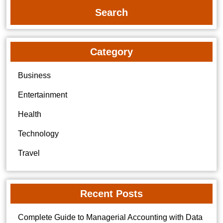
Category
Business
Entertainment
Health
Technology
Travel
Recent Posts
Complete Guide to Managerial Accounting with Data