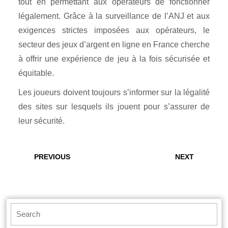
tout en permettant aux opérateurs de fonctionner
légalement. Grâce à la surveillance de l’ANJ et aux
exigences strictes imposées aux opérateurs, le
secteur des jeux d’argent en ligne en France cherche
à offrir une expérience de jeu à la fois sécurisée et
équitable.
Les joueurs doivent toujours s’informer sur la légalité
des sites sur lesquels ils jouent pour s’assurer de
leur sécurité.
Post
navigation
Previous
Next
PREVIOUS
NEXT
post:
post:
Search
for: