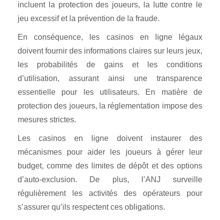
incluent la protection des joueurs, la lutte contre le
jeu excessif et la prévention de la fraude.
En conséquence, les casinos en ligne légaux
doivent fournir des informations claires sur leurs jeux,
les probabilités de gains et les conditions
d’utilisation, assurant ainsi une transparence
essentielle pour les utilisateurs. En matière de
protection des joueurs, la réglementation impose des
mesures strictes.
Les casinos en ligne doivent instaurer des
mécanismes pour aider les joueurs à gérer leur
budget, comme des limites de dépôt et des options
d’auto-exclusion. De plus, l’ANJ surveille
régulièrement les activités des opérateurs pour
s’assurer qu’ils respectent ces obligations.