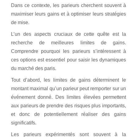
Dans ce contexte, les parieurs cherchent souvent à
maximiser leurs gains et à optimiser leurs stratégies
de mise.
L’un des aspects cruciaux de cette quête est la
recherche de meilleures limites de gains.
Comprendre pourquoi les parieurs s’intéressent à
ces options est essentiel pour saisir les dynamiques
du marché des paris.
Tout d’abord, les limites de gains déterminent le
montant maximal qu’un parieur peut remporter sur un
événement donné. Des limites élevées permettent
aux parieurs de prendre des risques plus importants,
et donc de potentiellement réaliser des gains
significatifs.
Les parieurs expérimentés sont souvent à la