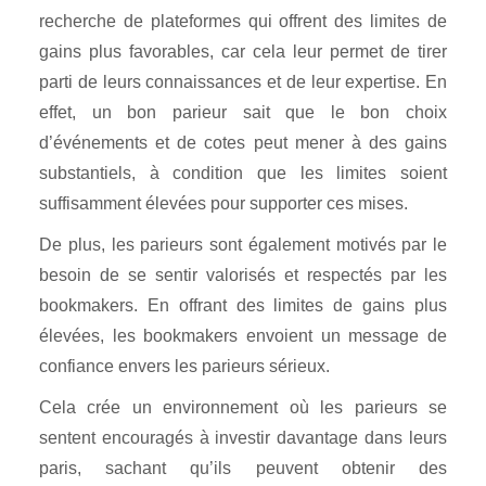
recherche de plateformes qui offrent des limites de
gains plus favorables, car cela leur permet de tirer
parti de leurs connaissances et de leur expertise. En
effet, un bon parieur sait que le bon choix
d’événements et de cotes peut mener à des gains
substantiels, à condition que les limites soient
suffisamment élevées pour supporter ces mises.
De plus, les parieurs sont également motivés par le
besoin de se sentir valorisés et respectés par les
bookmakers. En offrant des limites de gains plus
élevées, les bookmakers envoient un message de
confiance envers les parieurs sérieux.
Cela crée un environnement où les parieurs se
sentent encouragés à investir davantage dans leurs
paris, sachant qu’ils peuvent obtenir des