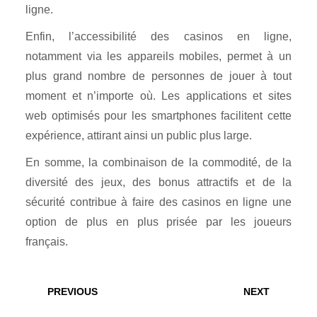
ligne.
Enfin, l’accessibilité des casinos en ligne,
notamment via les appareils mobiles, permet à un
plus grand nombre de personnes de jouer à tout
moment et n’importe où. Les applications et sites
web optimisés pour les smartphones facilitent cette
expérience, attirant ainsi un public plus large.
En somme, la combinaison de la commodité, de la
diversité des jeux, des bonus attractifs et de la
sécurité contribue à faire des casinos en ligne une
option de plus en plus prisée par les joueurs
français.
Post
navigation
Previous
Next
PREVIOUS
NEXT
post:
post: