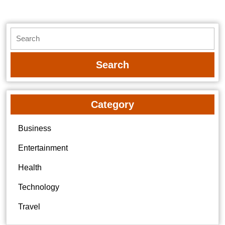
Search
for:
Category
Business
Entertainment
Health
Technology
Travel