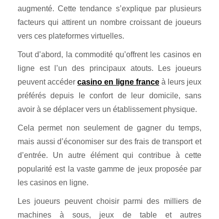
augmenté. Cette tendance s’explique par plusieurs
facteurs qui attirent un nombre croissant de joueurs
vers ces plateformes virtuelles.
Tout d’abord, la commodité qu’offrent les casinos en
ligne est l’un des principaux atouts. Les joueurs
peuvent accéder
casino en ligne france
à leurs jeux
préférés depuis le confort de leur domicile, sans
avoir à se déplacer vers un établissement physique.
Cela permet non seulement de gagner du temps,
mais aussi d’économiser sur des frais de transport et
d’entrée. Un autre élément qui contribue à cette
popularité est la vaste gamme de jeux proposée par
les casinos en ligne.
Les joueurs peuvent choisir parmi des milliers de
machines à sous, jeux de table et autres