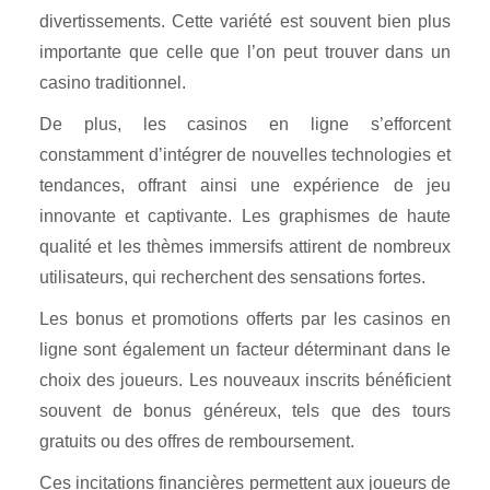
divertissements. Cette variété est souvent bien plus
importante que celle que l’on peut trouver dans un
casino traditionnel.
De plus, les casinos en ligne s’efforcent
constamment d’intégrer de nouvelles technologies et
tendances, offrant ainsi une expérience de jeu
innovante et captivante. Les graphismes de haute
qualité et les thèmes immersifs attirent de nombreux
utilisateurs, qui recherchent des sensations fortes.
Les bonus et promotions offerts par les casinos en
ligne sont également un facteur déterminant dans le
choix des joueurs. Les nouveaux inscrits bénéficient
souvent de bonus généreux, tels que des tours
gratuits ou des offres de remboursement.
Ces incitations financières permettent aux joueurs de