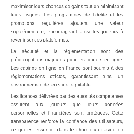
maximiser leurs chances de gains tout en minimisant
leurs risques. Les programmes de fidélité et les
promotions régulières ajoutent une valeur
supplémentaire, encourageant ainsi les joueurs à
revenir sur ces plateformes.
La sécurité et la réglementation sont des
préoccupations majeures pour les joueurs en ligne.
Les casinos en ligne en France sont soumis à des
réglementations strictes, garantissant ainsi un
environnement de jeu sûr et équitable.
Les licences délivrées par des autorités compétentes
assurent aux joueurs que leurs données
personnelles et financières sont protégées. Cette
transparence renforce la confiance des utilisateurs,
ce qui est essentiel dans le choix d’un casino en