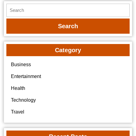
Search
for:
Category
Business
Entertainment
Health
Technology
Travel