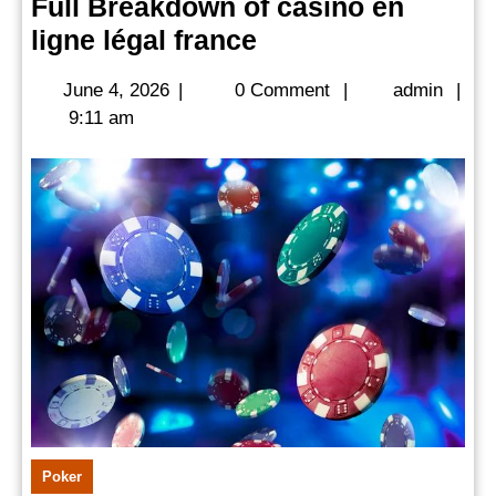
Full Breakdown of casino en
Full
ligne légal france
Breakdown
June
admin
June 4, 2026
|
0 Comment
|
admin
|
of
4,
9:11 am
casino
2026
en
ligne
légal
france
Poker