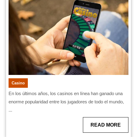
Casinos
en
Linea
for
Real
Money
Games
Casino
En los últimos años, los casinos en línea han ganado una
enorme popularidad entre los jugadores de todo el mundo,
...
READ
READ MORE
MORE