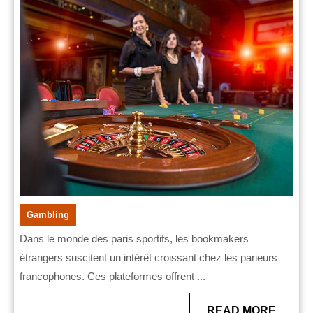
Étrangers
Gambling
Dans le monde des paris sportifs, les bookmakers
étrangers suscitent un intérêt croissant chez les parieurs
francophones. Ces plateformes offrent ...
READ
READ MORE