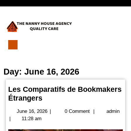
Skip
Open
to
content
Menu
Les
Comparatifs
de
Day:
June 16, 2026
Bookmakers
Étrangers
Les Comparatifs de Bookmakers
Les
Étrangers
Comparatifs
June
admi
June 16, 2026
|
0 Comment
|
admin
de
16,
|
11:28 am
Bookmakers
2026