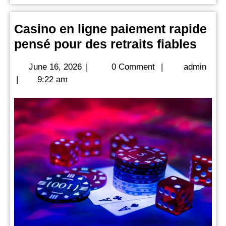
Casino en ligne paiement rapide
Casi
pensé pour des retraits fiables
en
June
admi
June 16, 2026
|
0 Comment
|
admin
ligne
16,
|
9:22 am
paie
2026
rapi
pens
pour
des
retra
fiabl