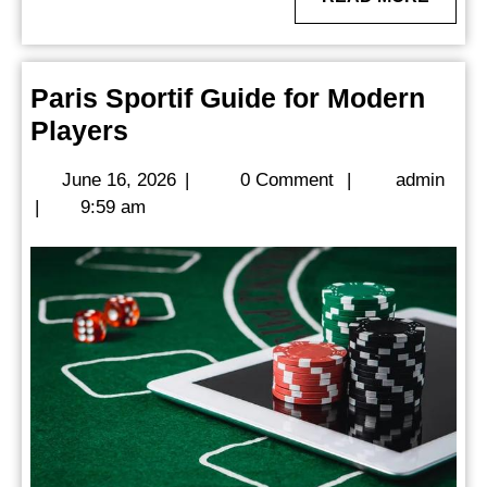
MORE
Paris Sportif Guide for Modern
Paris
Players
Sportif
June
admi
June 16, 2026
|
0 Comment
|
admin
Guide
16,
|
9:59 am
for
2026
Modern
Players