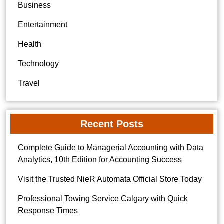
Business
Entertainment
Health
Technology
Travel
Recent Posts
Complete Guide to Managerial Accounting with Data
Analytics, 10th Edition for Accounting Success
Visit the Trusted NieR Automata Official Store Today
Professional Towing Service Calgary with Quick
Response Times