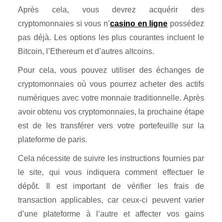
Après cela, vous devrez acquérir des
cryptomonnaies si vous n’
casino en ligne
possédez
pas déjà. Les options les plus courantes incluent le
Bitcoin, l’Ethereum et d’autres altcoins.
Pour cela, vous pouvez utiliser des échanges de
cryptomonnaies où vous pourrez acheter des actifs
numériques avec votre monnaie traditionnelle. Après
avoir obtenu vos cryptomonnaies, la prochaine étape
est de les transférer vers votre portefeuille sur la
plateforme de paris.
Cela nécessite de suivre les instructions fournies par
le site, qui vous indiquera comment effectuer le
dépôt. Il est important de vérifier les frais de
transaction applicables, car ceux-ci peuvent varier
d’une plateforme à l’autre et affecter vos gains