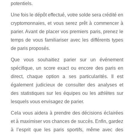
potentiels.
Une fois le dépôt effectué, votre solde sera crédité en
cryptomonnaies, et vous serez prêt à commencer à
parier. Avant de placer vos premiers paris, prenez le
temps de vous familiariser avec les différents types
de paris proposés.
Que vous souhaitiez parier sur un événement
spécifique, un score exact ou encore des paris en
direct, chaque option a ses particularités. Il est
également judicieux de consulter des analyses et
des statistiques sur les équipes ou les athlètes sur
lesquels vous envisagez de parier.
Cela vous aidera à prendre des décisions éclairées
et à maximiser vos chances de succès. Enfin, gardez
à l’esprit que les paris sportifs, même avec des