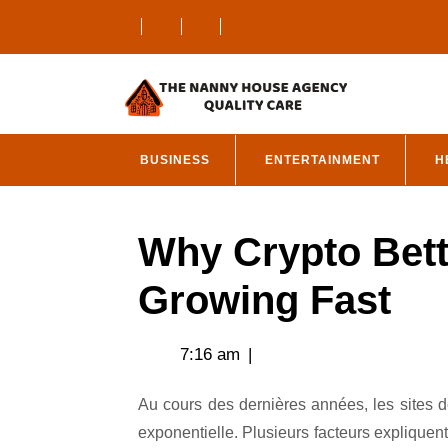
Skip
to
content
BUSINESS
ENTERTAINMENT
H
Why Crypto Bett
Growing Fast
7:16 am
|
Au cours des dernières années, les sites de paris en crypto-monnaie ont connu une croissance
exponentielle. Plusieurs facteurs expliquen