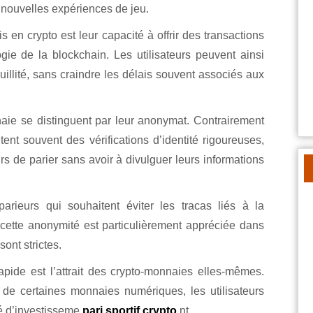
e nouvelles expériences de jeu.
s en crypto est leur capacité à offrir des transactions
gie de la blockchain. Les utilisateurs peuvent ainsi
quillité, sans craindre les délais souvent associés aux
naie se distinguent par leur anonymat. Contrairement
tent souvent des vérifications d’identité rigoureuses,
urs de parier sans avoir à divulguer leurs informations
parieurs qui souhaitent éviter les tracas liés à la
, cette anonymité est particulièrement appréciée dans
sont strictes.
apide est l’attrait des crypto-monnaies elles-mêmes.
de certaines monnaies numériques, les utilisateurs
té d’investisseme
pari sportif crypto
nt.