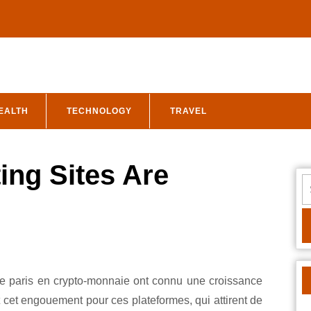
EALTH
TECHNOLOGY
TRAVEL
ing Sites Are
S
fo
t cet engouement pour ces plateformes, qui attirent de