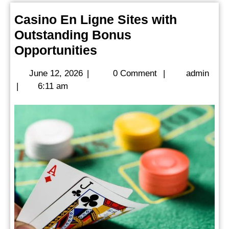
Casino En Ligne Sites with
Outstanding Bonus
Casino
Opportunities
En
June
admi
June 12, 2026
|
0 Comment
|
admin
Ligne
12,
|
6:11 am
Sites
2026
with
Outstanding
Bonus
Opportunities