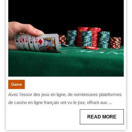
Francais
Platforms
Reviewed
Game
Avec l’essor des jeux en ligne, de nombreuses plateformes
de casino en ligne français ont vu le jour, offrant aux ...
READ
READ MORE
MORE