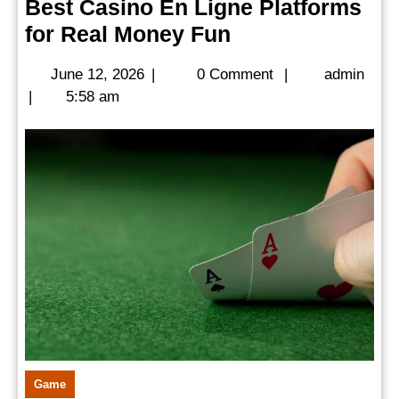
Best Casino En Ligne Platforms
Best
for Real Money Fun
Casino
June
admi
June 12, 2026
|
0 Comment
|
admin
En
12,
|
5:58 am
Ligne
2026
Platforms
for
Real
Money
Fun
Game