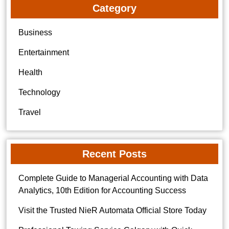
Category
Business
Entertainment
Health
Technology
Travel
Recent Posts
Complete Guide to Managerial Accounting with Data
Analytics, 10th Edition for Accounting Success
Visit the Trusted NieR Automata Official Store Today