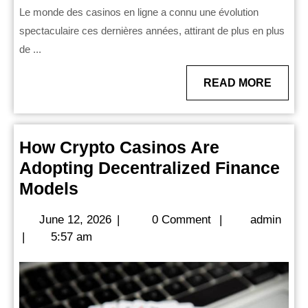
Le monde des casinos en ligne a connu une évolution
spectaculaire ces dernières années, attirant de plus en plus
de ...
READ
READ MORE
MORE
How Crypto Casinos Are
Adopting Decentralized Finance
How
Models
Crypto
June
admi
June 12, 2026
|
0 Comment
|
admin
Casinos
12,
|
5:57 am
Are
2026
Adopting
Decentralized