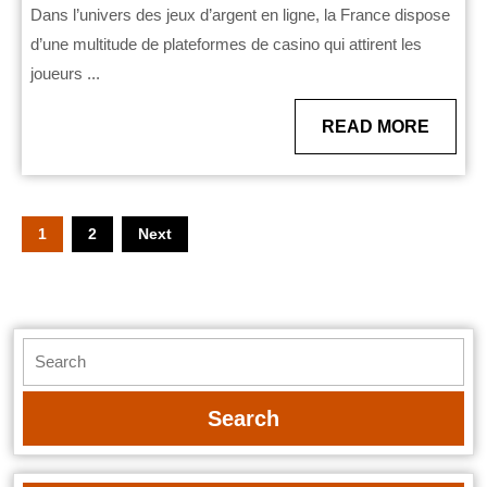
Dans l’univers des jeux d’argent en ligne, la France dispose
d’une multitude de plateformes de casino qui attirent les
joueurs ...
READ
READ MORE
MORE
Posts
pagination
1
2
Next
Search
for: