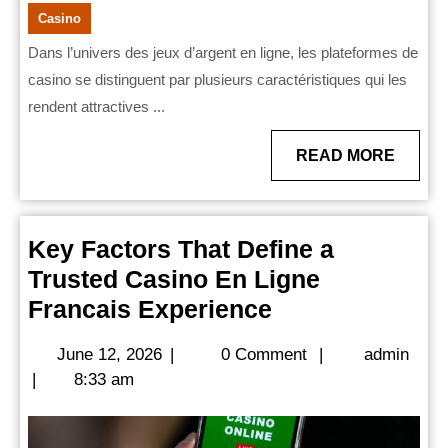
Casino
Dans l’univers des jeux d’argent en ligne, les plateformes de
casino se distinguent par plusieurs caractéristiques qui les
rendent attractives ...
READ
READ MORE
MORE
Key Factors That Define a
Trusted Casino En Ligne
Key
Francais Experience
Factors
June
admi
June 12, 2026
|
0 Comment
|
admin
That
12,
|
8:33 am
Define
2026
a